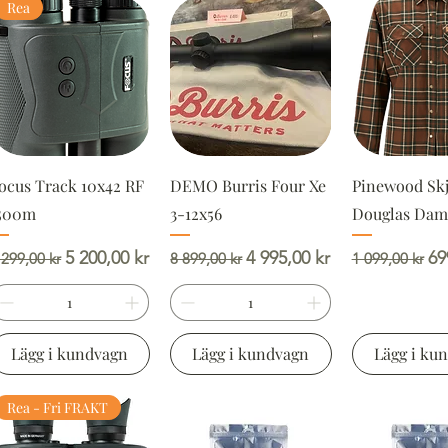
Rea
ocus Track 10x42 RF
DEMO Burris Four Xe
Pinewood Skj
500m
3-12x56
Douglas Dam
rdinarie pris
Reapris
Ordinarie pris
Reapris
Ordinarie pr
Re
5 200,00 kr
4 995,00 kr
69
 299,00 kr
8 899,00 kr
1 099,00 kr
Lägg i kundvagn
Lägg i kundvagn
Lägg i ku
Rea - Fri FRAKT