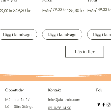
179,00 kr
149,00 kr
rdinarie pris
Reapris
Ordinarie pris
Reapris
Ordinarie pr
Reapris
349,30 kr
Från
125,30 kr
Från
99,00 kr
Lägg i kundvagn
Lägg i kundvagn
Lägg i ku
Läs in fler
Öppettider
Kontakt
Följ
Mån–fre: 12-17
info@jakt-trofe.com
Lör - Sön: Stängt
0910-58 14 90