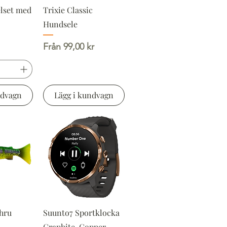
lset med
Trixie Classic
Hundsele
Reapris
Från
99,00 kr
ndvagn
Lägg i kundvagn
hru
Suunto7 Sportklocka
Graphite-Copper