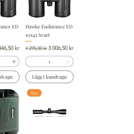
rance ED
Hawke Endurance ED
10x42 Svart
is
apris
Ordinarie pris
Reapris
446,50 kr
3 006,50 kr
4 295,00 kr
ndvagn
Lägg i kundvagn
Rea