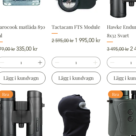
arocook matlåda 850
Tactacam FTS Module
Hawke Endu
l
8x32 Svart
Ordinarie pris
Reapris
1 995,00 kr
2 595,00 kr
rdinarie pris
Reapris
Ordinarie pr
Re
335,00 kr
2 
79,00 kr
3 495,00 kr
Lägg i kundvagn
Lägg i kundvagn
Lägg i ku
Rea
Rea