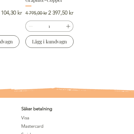
is
Ordinarie pris
Reapris
104,30 kr
2 397,50 kr
4 795,00 kr
ndvagn
Lägg i kundvagn
Säker betalning
Visa
Mastercard