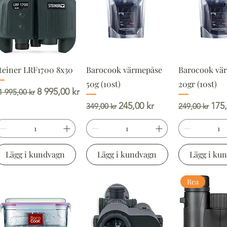
teiner LRF1700 8x30
Barocook värmepåse
Barocook vä
50g (10st)
20gr (10st)
rdinarie pris
Reapris
8 995,00 kr
1 995,00 kr
Ordinarie pris
Reapris
Ordinarie pr
Rea
245,00 kr
175,
349,00 kr
249,00 kr
Lägg i kundvagn
Lägg i kundvagn
Lägg i ku
Rea