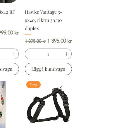
8x42 RF
Hawke Vantage 3-
9x40, riktm 30/30
duplex
is
apris
999,00 kr
Ordinarie pris
Reapris
1 395,00 kr
1 895,00 kr
ndvagn
Lägg i kundvagn
Rea