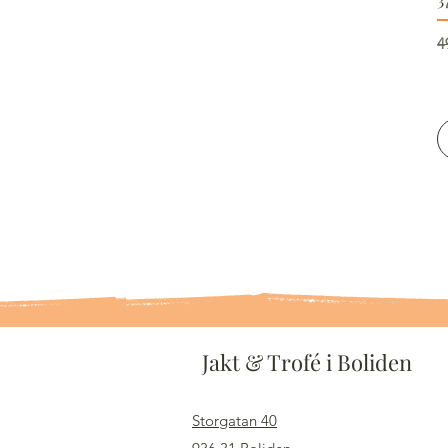
O
4
Jakt & Trofé i Boliden
Storgatan 40