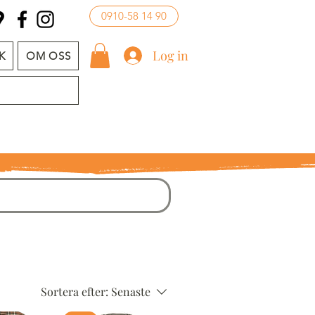
0910-58 14 90
Log in
K
OM OSS
Sortera efter:
Senaste