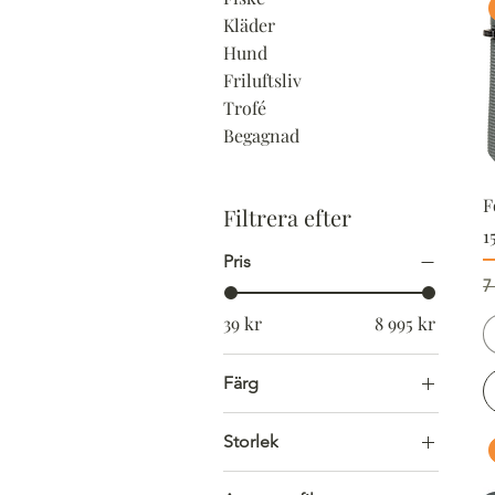
Kläder
Hund
Friluftsliv
Trofé
Begagnad
F
Filtrera efter
1
Pris
O
7
39 kr
8 995 kr
Färg
Storlek
46