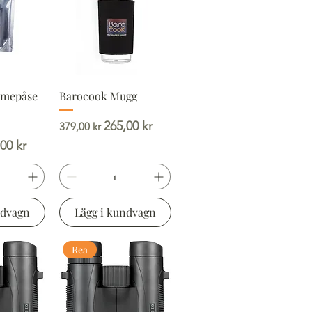
rmepåse
Barocook Mugg
Ordinarie pris
Reapris
265,00 kr
379,00 kr
is
pris
00 kr
ndvagn
Lägg i kundvagn
Rea