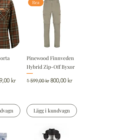
Rea
orta
Pinewood Finnveden
Hybrid Zip-Off Byxor
is
apris
Ordinarie pris
Reapris
9,00 kr
800,00 kr
1 599,00 kr
ndvagn
Lägg i kundvagn