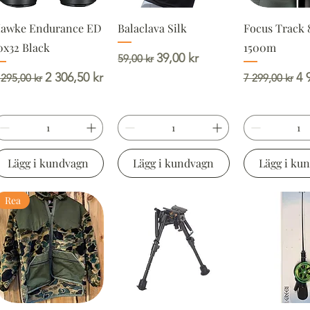
awke Endurance ED
Balaclava Silk
Focus Track 
0x32 Black
1500m
Ordinarie pris
Reapris
39,00 kr
59,00 kr
rdinarie pris
Reapris
Ordinarie pr
Re
2 306,50 kr
4 
 295,00 kr
7 299,00 kr
Lägg i kundvagn
Lägg i kundvagn
Lägg i ku
Rea