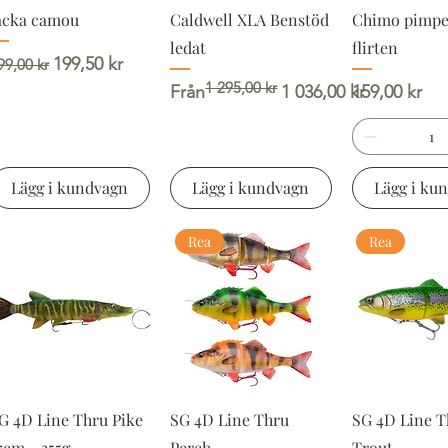
acka camou
Caldwell XLA Benstöd
Chimo pimpe
ledat
flirten
rdinarie pris
Reapris
199,50 kr
99,00 kr
1 295,00 kr
Ordinarie pris
Reapris
Pris
Från
1 036,00 kr
159,00 kr
Lägg i kundvagn
Lägg i kundvagn
Lägg i ku
Rea
Rea
G 4D Line Thru Pike
SG 4D Line Thru
SG 4D Line T
7cm - 355g
Perch
Trout