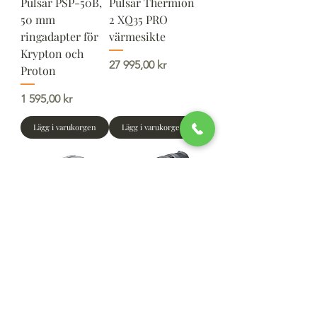
Pulsar PSP-50B,
Pulsar Thermion
50 mm
2 XQ35 PRO
ringadapter för
värmesikte
Krypton och
Pris
27 995,00 kr
Proton
Pris
1 595,00 kr
Lägg i varukorgen
Lägg i varukorgen
Pulsar Krypton 2
Pulsar Oryx LRF
XQ35
XG35
Frontmonterad
Pris
29 990,00 kr
Värmeadapte