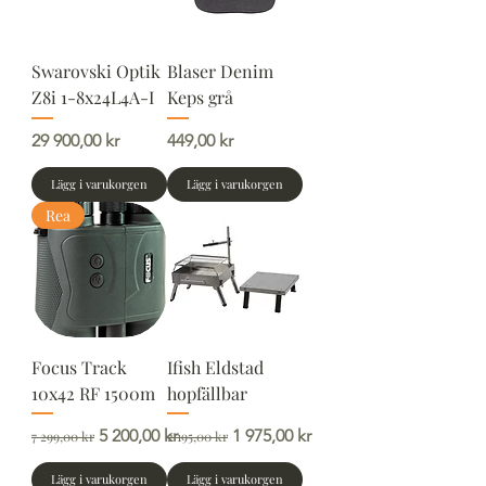
Swarovski Optik
Blaser Denim
Z8i 1-8x24L4A-I
Keps grå
Pris
Pris
29 900,00 kr
449,00 kr
Lägg i varukorgen
Lägg i varukorgen
Rea
Focus Track
Ifish Eldstad
10x42 RF 1500m
hopfällbar
Ordinarie pris
Reapris
Ordinarie pris
Reapris
5 200,00 kr
1 975,00 kr
7 299,00 kr
2 195,00 kr
Lägg i varukorgen
Lägg i varukorgen