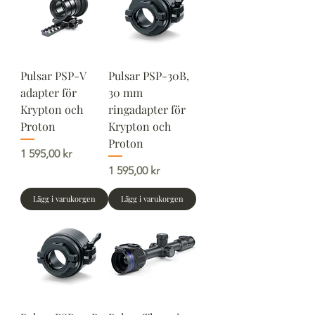
Pulsar PSP-V
Pulsar PSP-30B,
adapter för
30 mm
Krypton och
ringadapter för
Proton
Krypton och
Proton
Pris
1 595,00 kr
Pris
1 595,00 kr
Lägg i varukorgen
Lägg i varukorgen