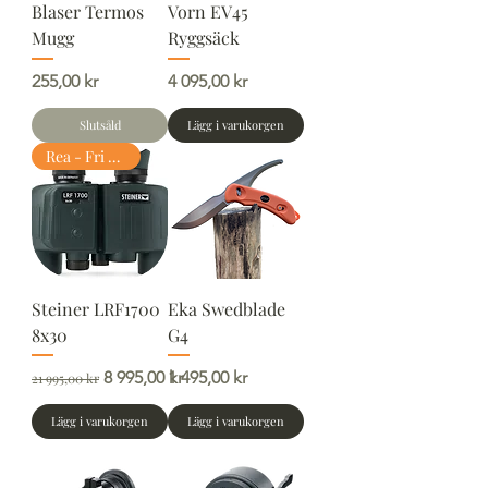
Blaser Termos
Vorn EV45
Mugg
Ryggsäck
Pris
Pris
255,00 kr
4 095,00 kr
Slutsåld
Lägg i varukorgen
Rea - Fri FRAKT
Steiner LRF1700
Eka Swedblade
8x30
G4
Ordinarie pris
Reapris
Pris
8 995,00 kr
1 495,00 kr
21 995,00 kr
Lägg i varukorgen
Lägg i varukorgen