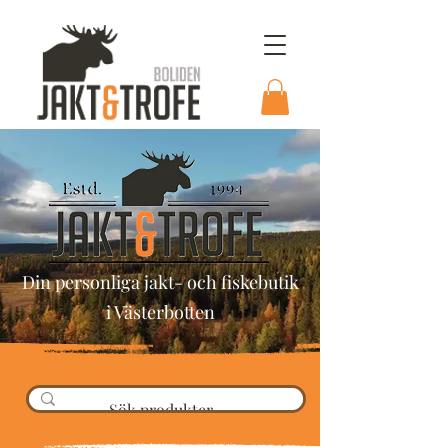
Din personliga jakt- och fiskebutik
i Västerbotten