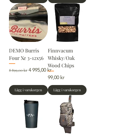
DEMO Burris
Finnvacum
Four Xe 3-12x56
Whisky/Oak
Wood Chips
Ordinarie pris
Reapris
4 995,00 kr
8 899,00 kr
Pris
99,00 kr
Lägg i varukorgen
Lägg i varukorgen