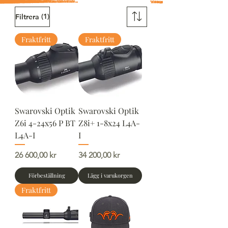
(1)
Filtrera
Fraktfritt
Fraktfritt
Swarovski Optik
Swarovski Optik
Z6i 4-24x56 P BT
Z8i+ 1-8x24 L4A-
L4A-I
I
Pris
Pris
26 600,00 kr
34 200,00 kr
Förbeställning
Lägg i varukorgen
Fraktfritt