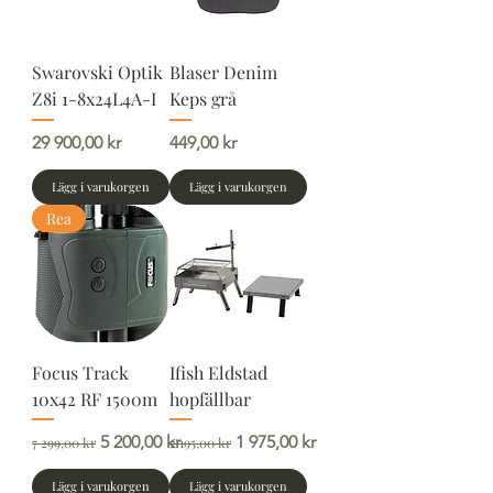
Swarovski Optik
Blaser Denim
Z8i 1-8x24L4A-I
Keps grå
Pris
Pris
29 900,00 kr
449,00 kr
Lägg i varukorgen
Lägg i varukorgen
Rea
Focus Track
Ifish Eldstad
10x42 RF 1500m
hopfällbar
Ordinarie pris
Reapris
Ordinarie pris
Reapris
5 200,00 kr
1 975,00 kr
7 299,00 kr
2 195,00 kr
Lägg i varukorgen
Lägg i varukorgen