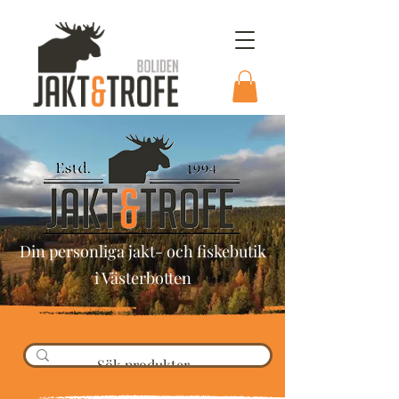
Din personliga jakt- och fiskebutik
i Västerbotten