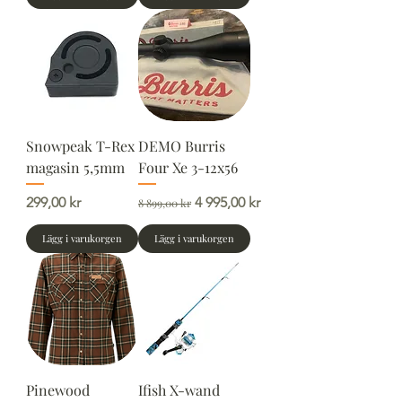
Snowpeak T-Rex
DEMO Burris
magasin 5,5mm
Four Xe 3-12x56
Pris
Ordinarie pris
Reapris
299,00 kr
4 995,00 kr
8 899,00 kr
Lägg i varukorgen
Lägg i varukorgen
Pinewood
Ifish X-wand