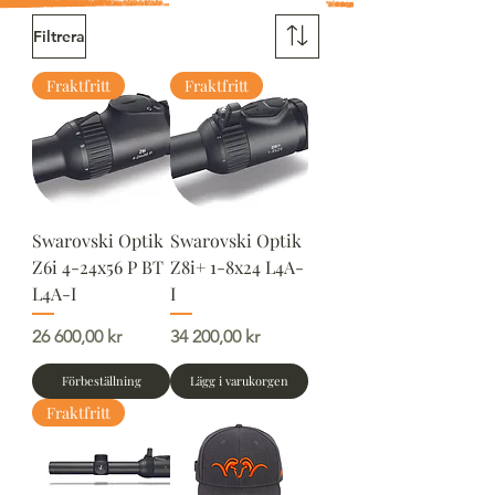
Filtrera
Fraktfritt
Fraktfritt
Swarovski Optik
Swarovski Optik
Z6i 4-24x56 P BT
Z8i+ 1-8x24 L4A-
L4A-I
I
Pris
Pris
26 600,00 kr
34 200,00 kr
Förbeställning
Lägg i varukorgen
Fraktfritt