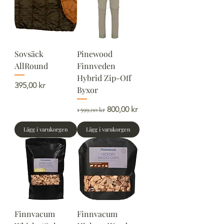
Sovsäck
Pinewood
AllRound
Finnveden
Hybrid Zip-Off
Pris
395,00 kr
Byxor
Ordinarie pris
Reapris
800,00 kr
1 599,00 kr
Lägg i varukorgen
Lägg i varukorgen
Finnvacum
Finnvacum