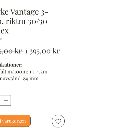
ke Vantage 3-
, riktm 30/30
lex
25
Ordinarie
Reapris
5,00 kr 
1 395,00 kr
pris
ikationer:
fält m/100m: 13-4,2m
navstånd: 89 mm
: 402 g
d: 31,5 cm
antub: Ø 1 tum
flägesjustering 100 m: ¼
 = 7,27 mm/100 m
llaxfritt på 100 yards = 91 m
i varukorgen
erområde höjd och sida: 100