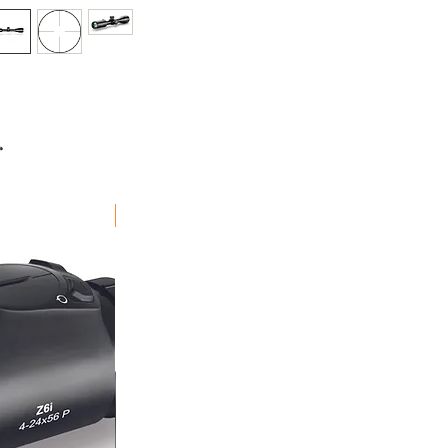
mo
Bely
Rik
r
Fraktfritt