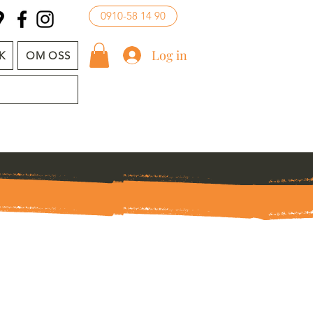
0910-58 14 90
Log in
K
OM OSS