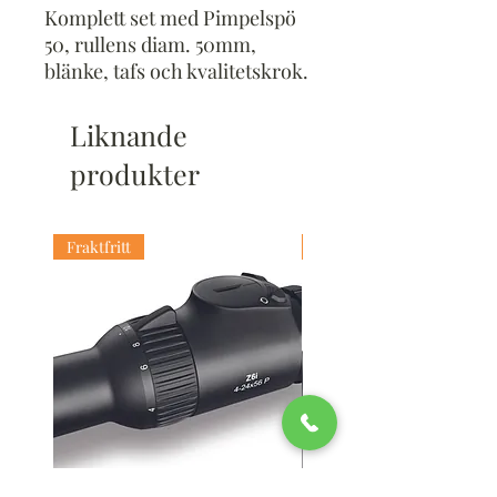
Komplett set med Pimpelspö
50, rullens diam. 50mm,
blänke, tafs och kvalitetskrok.
Allt färdigknutet.
Färgen kan skilja sig från
Liknande
bilden
produkter
Fraktfritt
Fraktfritt