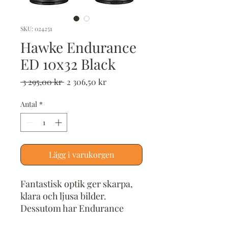
SKU: 024251
Hawke Endurance
ED 10x32 Black
Ordinarie
Reapris
 3 295,00 kr 
2 306,50 kr
pris
Antal
*
Lägg i varukorgen
Fantastisk optik ger skarpa,
klara och ljusa bilder.
Dessutom har Endurance
förbättrad ljustransmission.