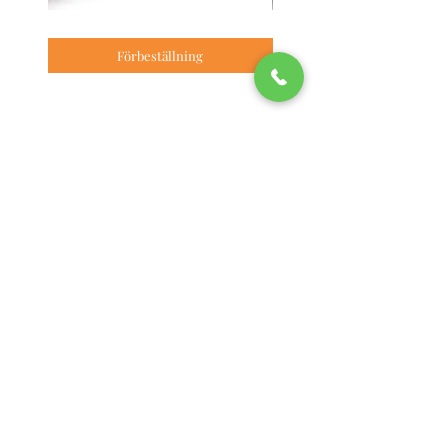
Swarovski
Swarovski
Optik
Optik
Z6i
Förbeställning
Z8i+
4-
1-
24x56
8x24
P
L4A-
BT
I
L4A-
I
Jakt & Trofé i Boliden
info@jakt-trofe.com
0910-58 14 90
Storgatan 40
936 31 Boliden
Öppettider
Mån–fre: 12-17
Lör - Sön: Stängt
Online: 24/7