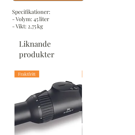
Specifikationer:
- Volym: 45 liter
- Vikt: 2,75 kg
- Material: V-Tex slitstarkt,
ljuddämpande och
Liknande
vattenavvisande tyg i 3 lager
produkter
Fraktfritt
Fraktfritt