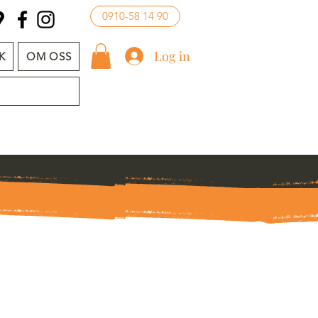
0910-58 14 90
Log in
K
OM OSS