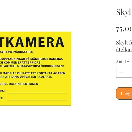
Skyl
75,0
Skylt 
åtelka
Antal
*
Lägg 