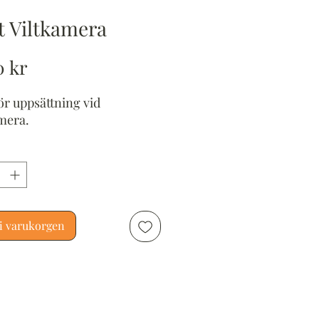
t Viltkamera
Pris
0 kr
för uppsättning vid
mera.
i varukorgen