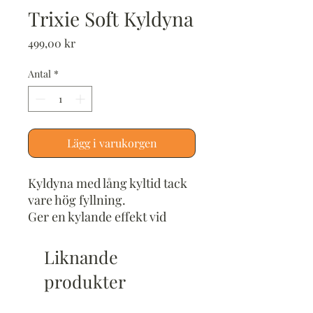
Trixie Soft Kyldyna
Pris
499,00 kr
Antal
*
Lägg i varukorgen
Kyldyna med lång kyltid tack
vare hög fyllning.
Ger en kylande effekt vid
kroppskontakt.
2 cm gelfyllning.
Liknande
Kyler i flera timmar.
produkter
Kan även användas t.ex. i
bäddar eller i bilen.