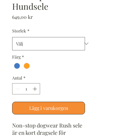
Hundsele
Pris
649,00 kr
Storlek
*
Färg
*
Antal
*
Lägg i varukorgen
Non-stop dogwear Rush sele
är en kort dragsele för