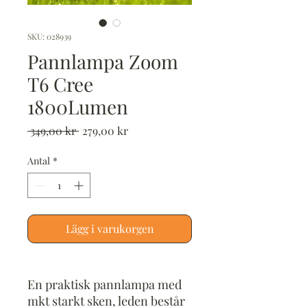
SKU: 028939
Pannlampa Zoom
T6 Cree
1800Lumen
Ordinarie
Reapris
 349,00 kr 
279,00 kr
pris
Antal
*
Lägg i varukorgen
En praktisk pannlampa med
mkt starkt sken, leden består