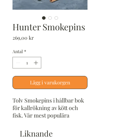
Hunter Smokepins
Pris
269,00 kr
Antal
*
Lägg i varukorgen
Tolv Smokepins i hållbar bok
för kallrökning av kött och
fisk. Vår mest populära
produkt. Tillräckligt med
Smokepins för att räcka till
Liknande
tre standardrökningar av fisk