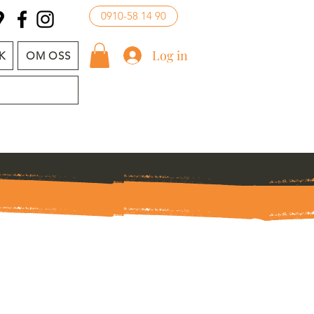
0910-58 14 90
Log in
K
OM OSS