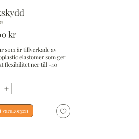
kskydd
75
Pris
00 kr
r som är tillverkade av
plastic elastomer som ger
 flexibilitet ner till -40
 C. Dubbarna tillverkade av
rostfri stål. Speciellt
ade, halkfria dubbar som
t utmärkt grepp på hala
underlag såsom is och snö.
i varukorgen
k 41 - 43. CE - märkta.