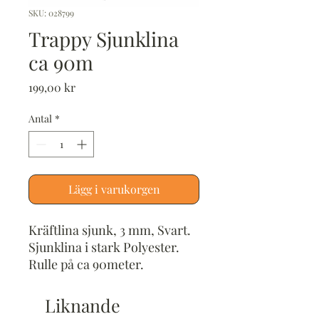
SKU: 028799
Trappy Sjunklina
ca 90m
Pris
199,00 kr
Antal
*
Lägg i varukorgen
Kräftlina sjunk, 3 mm, Svart.
Sjunklina i stark Polyester.
Rulle på ca 90meter.
Perfekt till kräftfisket i tex
Vättern.
Liknande