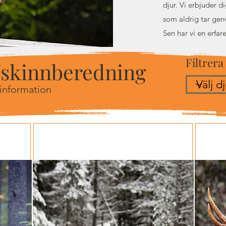
djur. Vi erbjuder 
som aldrig tar genv
Sen har vi en erfar
Filtrera
é/skinnberedning
 information