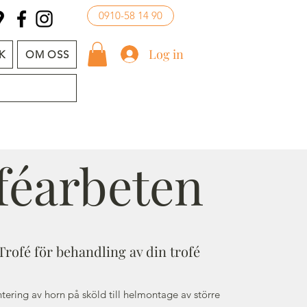
0910-58 14 90
Log in
K
OM OSS
féarbeten
Trofé för behandling av din trofé
ntering av horn på sköld till helmontage av större