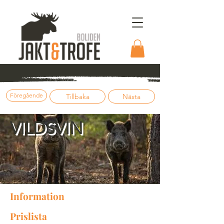
Föregående
Tillbaka
Nästa
VILDSVIN
Information
Prislista