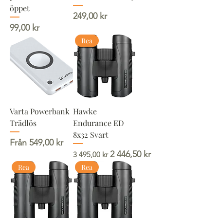
öppet
Pris
249,00 kr
Pris
99,00 kr
Rea
Varta Powerbank
Hawke
Trädlös
Endurance ED
8x32 Svart
Reapris
Från
549,00 kr
Ordinarie pris
Reapris
2 446,50 kr
3 495,00 kr
Rea
Rea