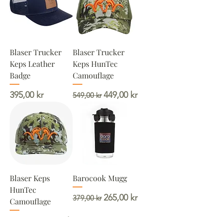
Blaser Trucker
Blaser Trucker
Keps Leather
Keps HunTec
Badge
Camouflage
Pris
Ordinarie pris
Reapris
395,00 kr
449,00 kr
549,00 kr
Blaser Keps
Barocook Mugg
HunTec
Ordinarie pris
Reapris
265,00 kr
379,00 kr
Camouflage