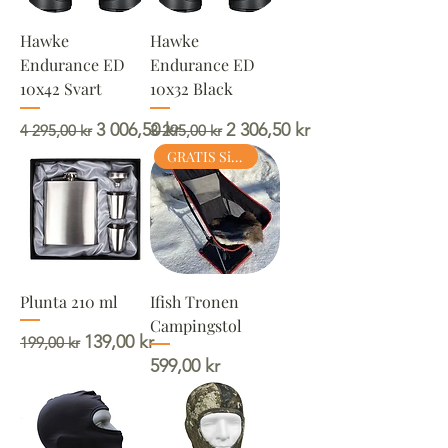
Hawke
Hawke
Endurance ED
Endurance ED
10x42 Svart
10x32 Black
Ordinarie pris
Reapris
Ordinarie pris
Reapris
3 006,50 kr
2 306,50 kr
4 295,00 kr
3 295,00 kr
GRATIS Sittlapp
Plunta 210 ml
Ifish Tronen
Campingstol
Ordinarie pris
Reapris
139,00 kr
199,00 kr
Pris
599,00 kr