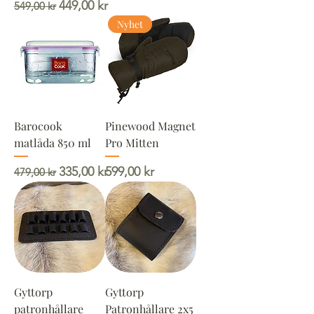
Ordinarie pris
Reapris
449,00 kr
549,00 kr
Nyhet
Barocook
Pinewood Magnet
matlåda 850 ml
Pro Mitten
Ordinarie pris
Reapris
Pris
335,00 kr
599,00 kr
479,00 kr
Gyttorp
Gyttorp
patronhållare
Patronhållare 2x5