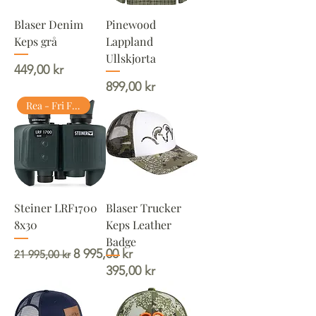
Blaser Denim
Pinewood
Keps grå
Lappland
Ullskjorta
Pris
449,00 kr
Pris
899,00 kr
Rea - Fri FRAKT
Steiner LRF1700
Blaser Trucker
8x30
Keps Leather
Badge
Ordinarie pris
Reapris
8 995,00 kr
21 995,00 kr
Pris
395,00 kr