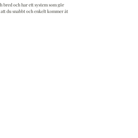
ukligt när det gäller
h bred och har ett system som gör
r att du snabbt och enkelt kommer åt
ski är optiken i denna
 av högsta tänkbara kvalitet.
kniker som bland annat
right, Swarotop och Field
ning ger denna kikare en
llklar bild med naturtrogna
vilket gör det enkelt att
Fraktfritt
iera varje enskild detalj.