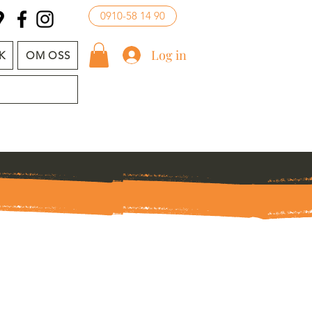
0910-58 14 90
Log in
K
OM OSS