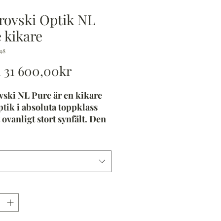
rovski Optik NL
 kikare
98
Reapris
n
31 600,00kr
ski NL Pure är en kikare
tik i absoluta toppklass
 ovanligt stort synfält. Den
omiska konstruktionen gör
kväm att använda under
stunder och kompletterar
 pannstödet blir även
iteten svårslagen.
gt stort synfält
ski NL Pure har ett väldigt