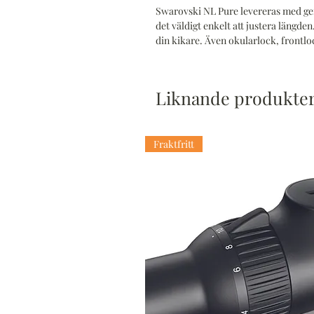
Swarovski NL Pure levereras med ge
det väldigt enkelt att justera längd
din kikare. Även okularlock, frontl
Liknande produkte
Fraktfritt