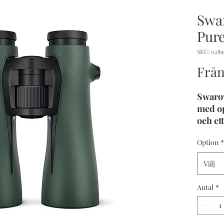
Swa
Pure
SKU: 0289
Frå
Swarov
med op
och ett
ergon
Option
*
den be
långa 
Välj
du med
stabil
Antal
*
Ovanli
Swarov