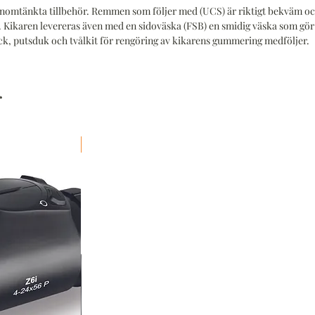
Som br
nomtänkta tillbehör. Remmen som följer med (UCS) är riktigt bekväm oc
en. Kikaren levereras även med en sidoväska (FSB) en smidig väska som gö
Swarov
ock, putsduk och tvålkit för rengöring av kikarens gummering medföljer.
kikare
Med te
Swarob
r
Flatte
krista
färger 
Fraktfritt
identif