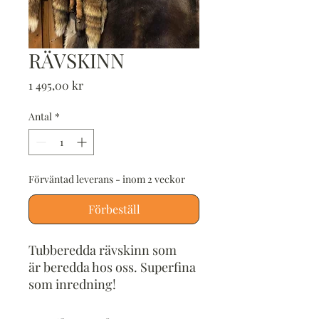
RÄVSKINN
Pris
1 495,00 kr
Antal
*
Förväntad leverans - inom 2 veckor
Förbeställ
Tubberedda rävskinn som
är beredda hos oss. Superfina
som inredning!
Vid leverans av fler än 5st,
kontakta oss!