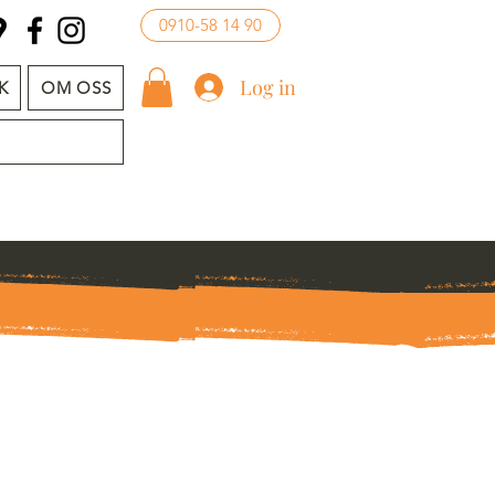
0910-58 14 90
Log in
K
OM OSS