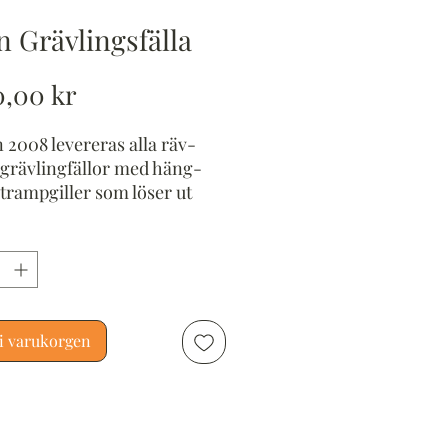
n Grävlingsfälla
Pris
0,00 kr
 2008 levereras alla räv-
grävlingfällor med häng-
trampgiller som löser ut
roende av varandra.
 monterad: 100 x 40 x 71 cm
: 8,2 kg
teringstid: 30-60 min
rial: galvad plåt
ckas omonterad
i varukorgen
urvårdsverkets
kännande nr: L83 3/95