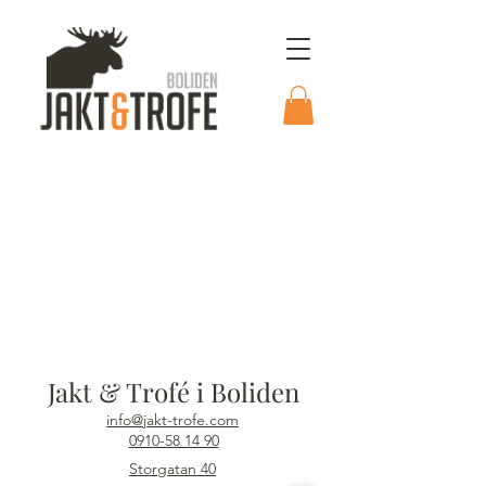
Jakt & Trofé i Boliden
info@jakt-trofe.com
0910-58 14 90
Storgatan 40