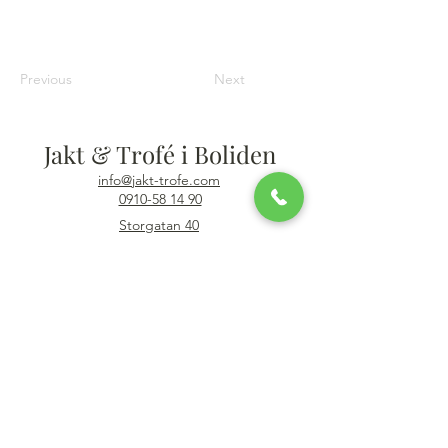
Previous
Next
Jakt & Trofé i Boliden
info@jakt-trofe.com
0910-58 14 90
Storgatan 40
936 31 Boliden
Öppettider
Mån–fre: 12-17
Lör - Sön: Stängt
Online: 24/7