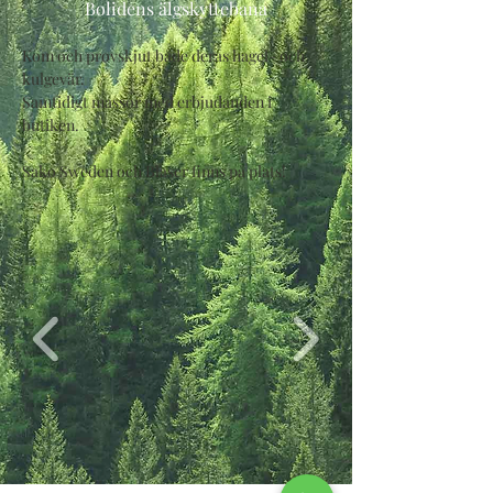
Bolidens älgskyttebana
Kom och provskjut både deras hagel- och 
kulgevär.
Samtidigt massor med erbjudanden i 
butiken.
Sako Sweden och Blaser finns på plats!