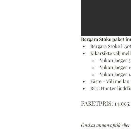
Bergara Stoke paket in
Bergara Stoke i .308
Kikarsikte välj mell
Yukon Jaeger 3-
Yukon Jaeger 1-
Yukon Jaeger 1,
Fäste – Välj mellan 
RCC Hunter ljuddäm
PAKETPRIS: 14.995:
Önskas annan optik eller 