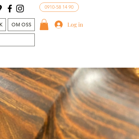
0910-58 14 90
Log in
K
OM OSS