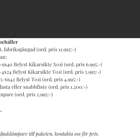
nehåller
, fabriksgängad (ord. pris 11.995:-)
an: 
9x40 Belyst Kikarsikte X01i (ord. pris 6.995:-)
4x24 Belyst Kikarsikte T01i (ord. pris 5.995:-)
5-6x42 Belyst T01i (ord. pris 4.995:-)
fasta eller snabbfäste (ord. pris 1.200:-)
pare (ord. pris 2.995:-)
-
ljuddämpare till paketen, kontakta oss för pris.