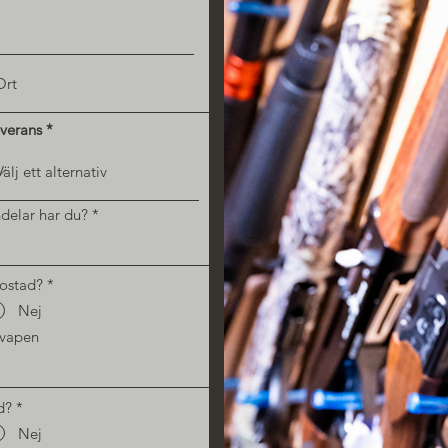
verans
elar har du?
bostad?
*
Nej
 vapen
d?
*
Nej