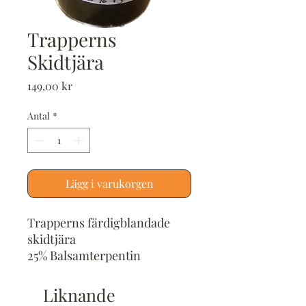
Trapperns
Skidtjära
Pris
149,00 kr
Antal
*
Lägg i varukorgen
Trapperns färdigblandade
skidtjära
25% Balsamterpentin
75% Tjära
Ca 2dl
Liknande