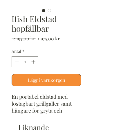
Ifish Eldstad
hopfällbar
Ordinarie
Reapris
 2 195,00 kr 
1 975,00 kr
pris
Antal
*
Lägg i varukorgen
En portabel eldstad med
löstagbart grillgaller samt
hängare för gryta och
kaffepanna – perfekt för
utomhusmatlagning. Den
Liknande