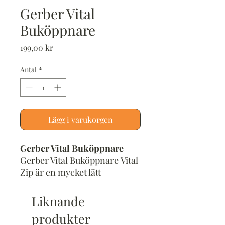
Gerber Vital
Buköppnare
Pris
199,00 kr
Antal
*
Lägg i varukorgen
Gerber Vital Buköppnare
Gerber Vital Buköppnare Vital
Zip är en mycket lätt
buköppnare som också går att
använda för att skära upp
Liknande
kläder, lådor och rep. Den
produkter
låga vikten gör att den enkelt