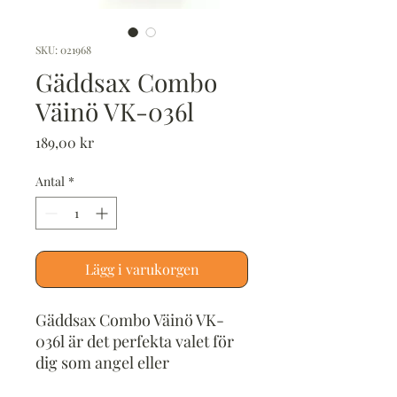
SKU: 021968
Gäddsax Combo
Väinö VK-036l
Pris
189,00 kr
Antal
*
Lägg i varukorgen
Gäddsax Combo Väinö VK-
036l är det perfekta valet för
dig som angel eller
latmetesfiskar.