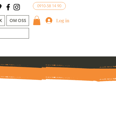
0910-58 14 90
Log in
K
OM OSS