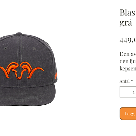
Bla
grå
449,
Den av
den lj
kepsen 
vardags
Antal
*
Storle
huvud
Ullhal
bekväm
Lägg 