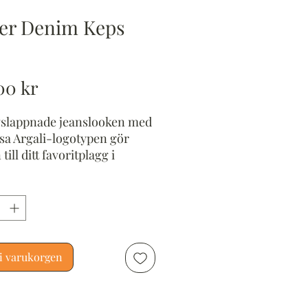
ser Denim Keps
Pris
00 kr
slappnade jeanslooken med
usa Argali-logotypen gör
till ditt favoritplagg i
livet och fritiden.
ken kan justeras efter
omfånget med en snapback.
ten gör kepsen extremt
 att bära. Ett absolut måste!
i varukorgen